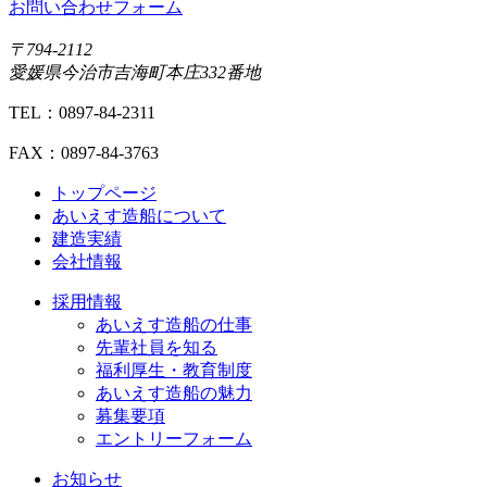
お問い合わせフォーム
〒794-2112
愛媛県今治市吉海町本庄332番地
TEL：0897-84-2311
FAX：0897-84-3763
トップページ
あいえす造船について
建造実績
会社情報
採用情報
あいえす造船の仕事
先輩社員を知る
福利厚生・教育制度
あいえす造船の魅力
募集要項
エントリーフォーム
お知らせ