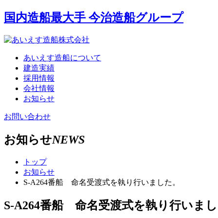
国内造船最大手 今治造船グループ
あいえす造船について
建造実績
採用情報
会社情報
お知らせ
お問い合わせ
お知らせ
NEWS
トップ
お知らせ
S-A264番船 命名受渡式を執り行いました。
S-A264番船 命名受渡式を執り行いま